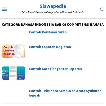
Loncat
Siswapedia
Menu
ke
Situs Pendidikan dan Pengetahuan Umum di Indonesia
Mobile
konten
KATEGORI:
BAHASA INDONESIA BAB 09 KOMPETENSI BAHASA
Contoh Penilaian Sikap
Contoh Laporan Kegiatan
Contoh Kata Pengantar Laporan
Contoh Teks Kata Sambutan Acara Syukuran
Aqiqah