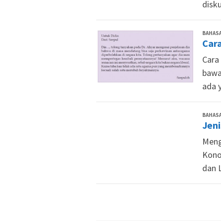
disku
BAHASA
Car
Cara
bawa
ada y
BAHASA
Jen
Meng
Konot
dan 