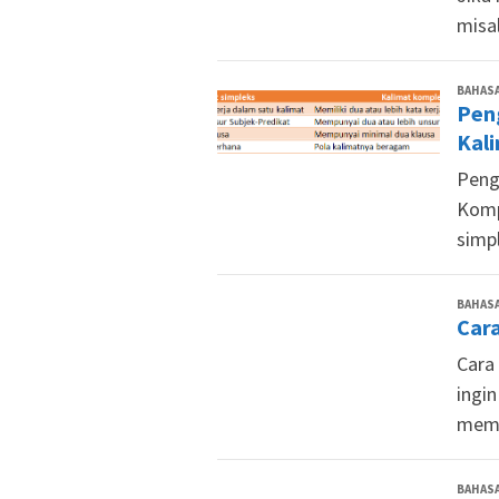
misa
BAHASA
Pen
Kal
Peng
Komp
simp
BAHASA
Car
Cara
ingi
memb
BAHASA