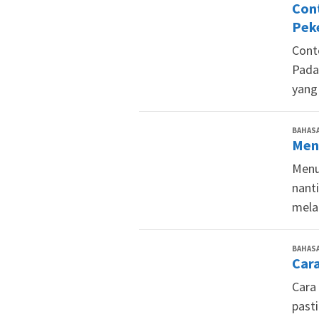
Con
Pek
Cont
Pada
yang
BAHASA
Men
Menu
nant
mela
BAHASA
Cara
Cara
pasti