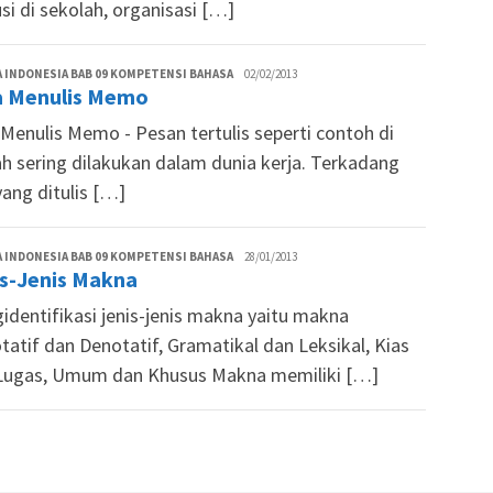
si di sekolah, organisasi […]
Tim
 INDONESIA BAB 09 KOMPETENSI BAHASA
02/02/2013
a Menulis Memo
Siswapedia
 Menulis Memo - Pesan tertulis seperti contoh di
h sering dilakukan dalam dunia kerja. Terkadang
ang ditulis […]
Tim
 INDONESIA BAB 09 KOMPETENSI BAHASA
28/01/2013
is-Jenis Makna
Siswapedia
identifikasi jenis-jenis makna yaitu makna
atif dan Denotatif, Gramatikal dan Leksikal, Kias
Lugas, Umum dan Khusus Makna memiliki […]