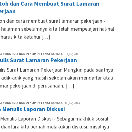
toh dan Cara Membuat Surat Lamaran
Nina
erjaan
oh dan cara membuat surat lamaran pekerjaan -
 halaman sebelumnya kita telah mempelajari hal-hal
 harus kita ketahui […]
Agnezt
 INDONESIA BAB 09 KOMPETENSI BAHASA
14/02/2017
ulis Surat Lamaran Pekerjaan
Nina
lis Surat Lamaran Pekerjaan Mungkin pada saatnya
i adik-adik yang masih sekolah akan mendaftar atau
mar pekerjaan di perusahaan. […]
Tim
 INDONESIA BAB 09 KOMPETENSI BAHASA
09/02/2013
 Menulis Laporan Diskusi
Siswapedia
 Menulis Laporan Diskusi - Sebagai makhluk sosial
 diantara kita pernah melakukan diskusi, misalnya