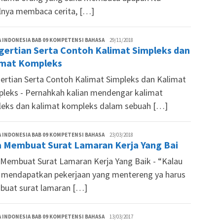
lnya membaca cerita, […]
Lutfi
 INDONESIA BAB 09 KOMPETENSI BAHASA
29/11/2018
gertian Serta Contoh Kalimat Simpleks dan
Aminuddin
imat Kompleks
ertian Serta Contoh Kalimat Simpleks dan Kalimat
leks - Pernahkah kalian mendengar kalimat
leks dan kalimat kompleks dalam sebuah […]
Lutfi
 INDONESIA BAB 09 KOMPETENSI BAHASA
23/03/2018
a Membuat Surat Lamaran Kerja Yang Bai
Aminuddin
 Membuat Surat Lamaran Kerja Yang Baik - “Kalau
n mendapatkan pekerjaan yang mentereng ya harus
uat surat lamaran […]
Agnezt
 INDONESIA BAB 09 KOMPETENSI BAHASA
13/03/2017