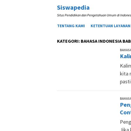
Loncat
Siswapedia
ke
Situs Pendidikan dan Pengetahuan Umum di Indones
konten
TENTANG KAMI
KETENTUAN LAYANAN
KATEGORI:
BAHASA INDONESIA BAB
BAHASA
Kal
Kali
kita
past
BAHASA
Peng
Con
Penge
Jika