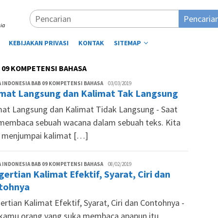
Pencaria
ia
KEBIJAKAN PRIVASI
KONTAK
SITEMAP
 09 KOMPETENSI BAHASA
Lutfi
 INDONESIA BAB 09 KOMPETENSI BAHASA
03/03/2019
imat Langsung dan Kalimat Tak Langsung
Aminuddin
mat Langsung dan Kalimat Tidak Langsung - Saat
 membaca sebuah wacana dalam sebuah teks. Kita
i menjumpai kalimat […]
Tim
 INDONESIA BAB 09 KOMPETENSI BAHASA
08/02/2019
ertian Kalimat Efektif, Syarat, Ciri dan
Siswapedia
tohnya
rtian Kalimat Efektif, Syarat, Ciri dan Contohnya -
 kamu orang yang suka membaca apapun itu