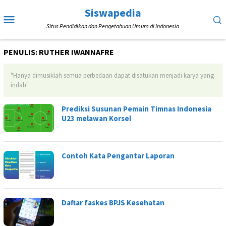
Loncat
Siswapedia
Menu
ke
Situs Pendidikan dan Pengetahuan Umum di Indonesia
Mobile
konten
PENULIS:
RUTHER IWANNAFRE
"Hanya dimusiklah semua perbedaan dapat disatukan menjadi karya yang
indah"
Prediksi Susunan Pemain Timnas Indonesia
U23 melawan Korsel
Contoh Kata Pengantar Laporan
Daftar faskes BPJS Kesehatan