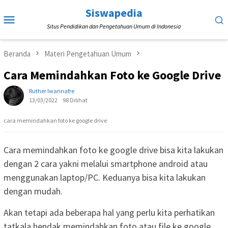
Loncat
Siswapedia
Menu
ke
Situs Pendidikan dan Pengetahuan Umum di Indonesia
Mobile
konten
Beranda
Materi Pengetahuan Umum
Cara Memindahkan Foto ke Google Drive
Ruther Iwannafre
13/03/2022
98 Dilihat
cara memindahkan foto ke google drive
Cara memindahkan foto ke google drive bisa kita lakukan
dengan 2 cara yakni melalui smartphone android atau
menggunakan laptop/PC. Keduanya bisa kita lakukan
dengan mudah.
Akan tetapi ada beberapa hal yang perlu kita perhatikan
tatkala hendak memindahkan foto atau file ke google