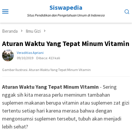
Loncat
Siswapedia
Menu
ke
Situs Pendidikan dan Pengetahuan Umum di Indonesia
Mobile
konten
Beranda
Ilmu Gizi
Aturan Waktu Yang Tepat Minum Vitamin
Veraditias Apriani
09/10/2019
Dibaca: 413 kali
Gambar Ilustrasi. Aturan Waktu Yang Tepat Minum Vitamin
Aturan Waktu Yang Tepat Minum Vitamin
- Sering
nggak sih kita merasa perlu meminum tambahan
suplemen makanan berupa vitamin atau suplemen zat gizi
tertentu setiap hari karena merasa bahwa dengan
mengonsumsi suplemen tersebut, tubuh akan menjadi
lebih sehat?