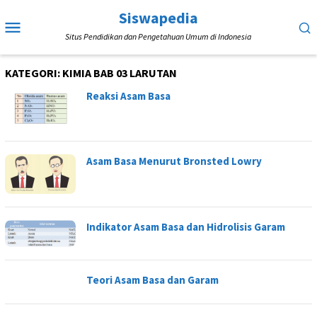
Loncat
Siswapedia
Menu
ke
Situs Pendidikan dan Pengetahuan Umum di Indonesia
Mobile
konten
KATEGORI:
KIMIA BAB 03 LARUTAN
Reaksi Asam Basa
Asam Basa Menurut Bronsted Lowry
Indikator Asam Basa dan Hidrolisis Garam
Teori Asam Basa dan Garam