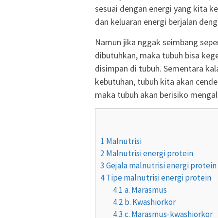
sesuai dengan energi yang kita k
dan keluaran energi berjalan den
Namun jika nggak seimbang sepert
dibutuhkan, maka tubuh bisa ke
disimpan di tubuh. Sementara kala
kebutuhan, tubuh kita akan cender
maka tubuh akan berisiko mengala
1
Malnutrisi
2
Malnutrisi energi protein
3
Gejala malnutrisi energi protein
4
Tipe malnutrisi energi protein
4.1
a. Marasmus
4.2
b. Kwashiorkor
4.3
c. Marasmus-kwashiorkor