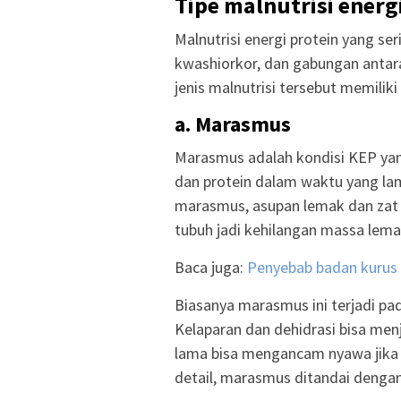
Tipe malnutrisi energ
Malnutrisi energi protein yang ser
kwashiorkor, dan gabungan antar
jenis malnutrisi tersebut memilik
a.
Marasmus
Marasmus adalah kondisi KEP yan
dan protein dalam waktu yang la
marasmus, asupan lemak dan zat g
tubuh jadi kehilangan massa lemak
Baca juga:
Penyebab badan kurus
Biasanya marasmus ini terjadi pad
Kelaparan dan dehidrasi bisa menj
lama bisa mengancam nyawa jika 
detail, marasmus ditandai dengan c