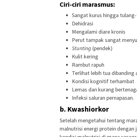
Ciri-ciri marasmus:
Sangat kurus hingga tulang
Dehidrasi
Mengalami diare kronis
Perut tampak sangat menyusu
Stunting
(pendek)
Kulit kering
Rambut rapuh
Terlihat lebih tua dibanding
Kondisi kognitif terhambat
Lemas dan kurang bertenag
Infeksi saluran pernapasan.
b.
Kwashiorkor
Setelah mengetahui tentang mara
malnutrisi energi protein dengan 
kondisi malnutrisi di mana sese