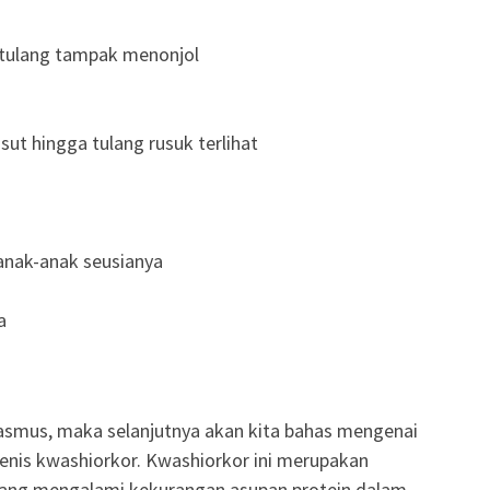
-tulang tampak menonjol
t hingga tulang rusuk terlihat
 anak-anak seusianya
a
smus, maka selanjutnya akan kita bahas mengenai
jenis kwashiorkor. Kwashiorkor ini merupakan
orang mengalami kekurangan asupan protein dalam