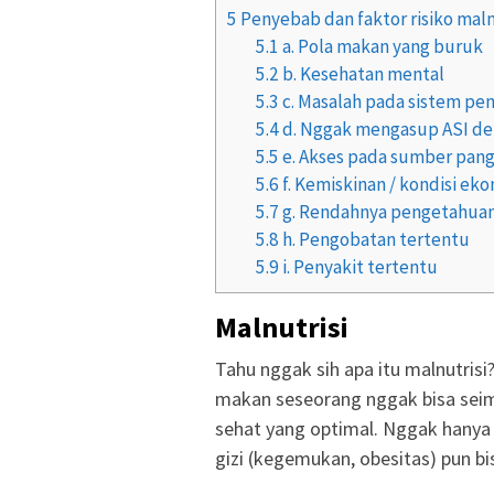
5
Penyebab dan faktor risiko maln
5.1
a. Pola makan yang buruk
5.2
b. Kesehatan mental
5.3
c. Masalah pada sistem pe
5.4
d. Nggak mengasup ASI de
5.5
e. Akses pada sumber pang
5.6
f. Kemiskinan / kondisi ek
5.7
g. Rendahnya pengetahuan 
5.8
h. Pengobatan tertentu
5.9
i. Penyakit tertentu
Malnutrisi
Tahu nggak sih apa itu malnutrisi
makan seseorang nggak bisa seim
sehat yang optimal. Nggak hanya 
gizi (kegemukan, obesitas) pun bis