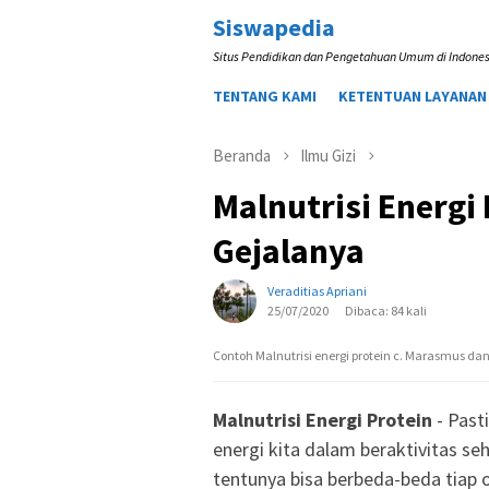
Loncat
Siswapedia
ke
Situs Pendidikan dan Pengetahuan Umum di Indones
konten
TENTANG KAMI
KETENTUAN LAYANAN
Beranda
Ilmu Gizi
Malnutrisi Energi
Gejalanya
Veraditias Apriani
25/07/2020
Dibaca: 84 kali
Contoh Malnutrisi energi protein c. Marasmus da
Malnutrisi Energi Protein
- Past
energi kita dalam beraktivitas se
tentunya bisa berbeda-beda tiap 