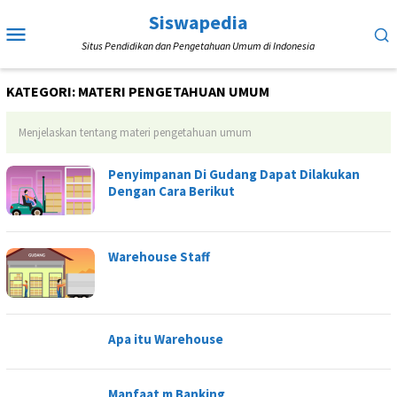
Loncat
Siswapedia
Menu
ke
Situs Pendidikan dan Pengetahuan Umum di Indonesia
Mobile
konten
KATEGORI:
MATERI PENGETAHUAN UMUM
Menjelaskan tentang materi pengetahuan umum
Penyimpanan Di Gudang Dapat Dilakukan
Dengan Cara Berikut
Warehouse Staff
Apa itu Warehouse
Manfaat m Banking