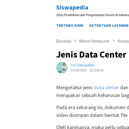
Loncat
Siswapedia
ke
Situs Pendidikan dan Pengetahuan Umum di Indones
konten
TENTANG KAMI
KETENTUAN LAYANAN
Beranda
Materi Komputer
Kompu
Jenis Data Center
Tim Siswapedia
24/09/2023
52 Dilihat
Mengetahui jenis
data center
dan 
merupakan sebuah keharusan bagi p
Pada era sekarang ini, dokumen-
video disimpan dalam bentuk file d
Oleh karenanya, maka perlu sebu