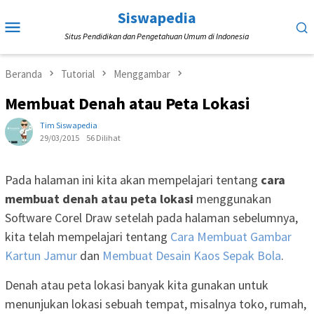
Loncat
Siswapedia
Menu
ke
Situs Pendidikan dan Pengetahuan Umum di Indonesia
Mobile
konten
Beranda
Tutorial
Menggambar
Membuat Denah atau Peta Lokasi
Tim Siswapedia
29/03/2015
56 Dilihat
Pada halaman ini kita akan mempelajari tentang
cara
membuat denah atau peta lokasi
menggunakan
Software Corel Draw setelah pada halaman sebelumnya,
kita telah mempelajari tentang
Cara Membuat Gambar
Kartun Jamur
dan
Membuat Desain Kaos Sepak Bola
.
Denah atau peta lokasi banyak kita gunakan untuk
menunjukan lokasi sebuah tempat, misalnya toko, rumah,