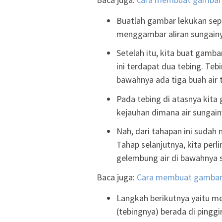
Buatlah gambar lekukan seper
menggambar aliran sungainy
Setelah itu, kita buat gamba
ini terdapat dua tebing. Tebi
bawahnya ada tiga buah air t
Pada tebing di atasnya kita
kejauhan dimana air sungain
Nah, dari tahapan ini sudah
Tahap selanjutnya, kita perl
gelembung air di bawahnya se
Baca juga:
Cara membuat gambar 
Langkah berikutnya yaitu memb
(tebingnya) berada di pinggi