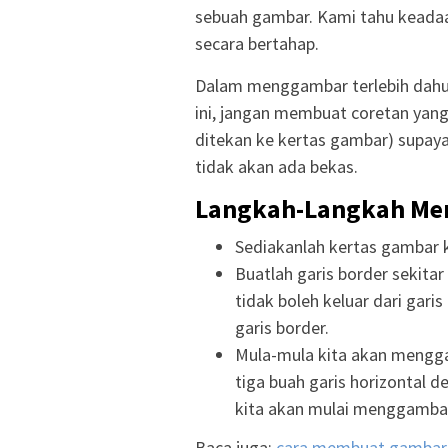
sebuah gambar. Kami tahu keadaa
secara bertahap.
Dalam menggambar terlebih dahu
ini, jangan membuat coretan yang 
ditekan ke kertas gambar) supaya
tidak akan ada bekas.
Langkah-Langkah Mem
Sediakanlah kertas gambar k
Buatlah garis border sekitar
tidak boleh keluar dari garis
garis border.
Mula-mula kita akan mengg
tiga buah garis horizontal de
kita akan mulai menggambar 
Baca juga:
cara membuat gambar