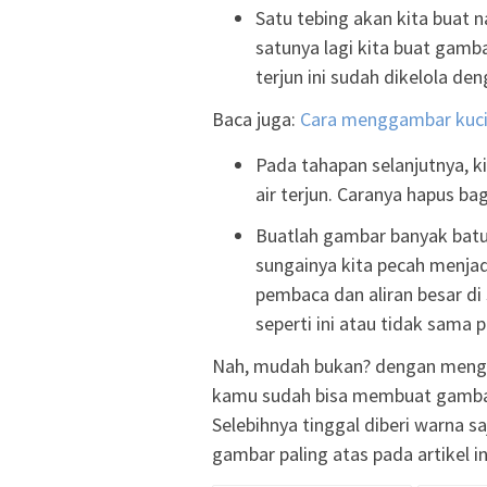
Satu tebing akan kita buat 
satunya lagi kita buat gam
terjun ini sudah dikelola d
Baca juga:
Cara menggambar kuci
Pada tahapan selanjutnya, 
air terjun. Caranya hapus bag
Buatlah gambar banyak batu 
sungainya kita pecah menjadi d
pembaca dan aliran besar d
seperti ini atau tidak sama p
Nah, mudah bukan? dengan mengik
kamu sudah bisa membuat gambar 
Selebihnya tinggal diberi warna sa
gambar paling atas pada artikel i