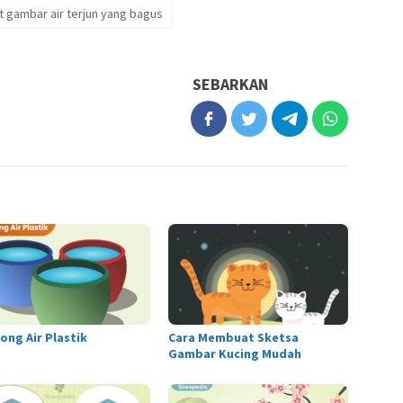
gambar air terjun yang bagus
SEBARKAN
ong Air Plastik
Cara Membuat Sketsa
Gambar Kucing Mudah