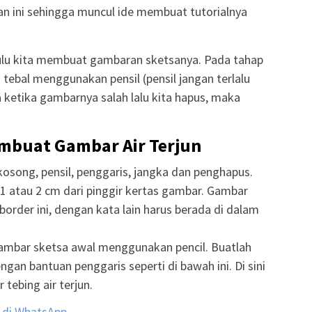
n ini sehingga muncul ide membuat tutorialnya
lu kita membuat gambaran sketsanya. Pada tahap
tebal menggunakan pensil (pensil jangan terlalu
 ketika gambarnya salah lalu kita hapus, maka
buat Gambar Air Terjun
osong, pensil, penggaris, jangka dan penghapus.
 1 atau 2 cm dari pinggir kertas gambar. Gambar
 border ini, dengan kata lain harus berada di dalam
ambar sketsa awal menggunakan pencil. Buatlah
ngan bantuan penggaris seperti di bawah ini. Di sini
tebing air terjun.
 di WhatsApp