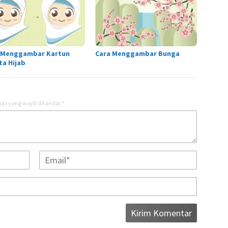
 Menggambar Kartun
Cara Menggambar Bunga
ta Hijab
as yang wajib ditandai
*