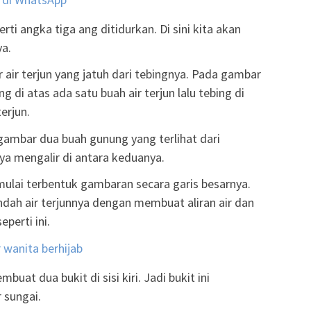
ti angka tiga ang ditidurkan. Di sini kita akan
a.
r air terjun yang jatuh dari tebingnya. Pada gambar
ng di atas ada satu buah air terjun lalu tebing di
erjun.
 gambar dua buah gunung yang terlihat dari
ya mengalir di antara keduanya.
 mulai terbentuk gambaran secara garis besarnya.
indah air terjunnya dengan membuat aliran air dan
perti ini.
wanita berhijab
uat dua bukit di sisi kiri. Jadi bukit ini
r sungai.