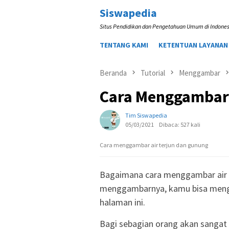
Loncat
Siswapedia
ke
Situs Pendidikan dan Pengetahuan Umum di Indones
konten
TENTANG KAMI
KETENTUAN LAYANAN
Beranda
Tutorial
Menggambar
Cara Menggambar 
Tim Siswapedia
05/03/2021
Dibaca: 527 kali
Cara menggambar air terjun dan gunung
Bagaimana cara menggambar air t
menggambarnya, kamu bisa mengik
halaman ini.
Bagi sebagian orang akan sangat 