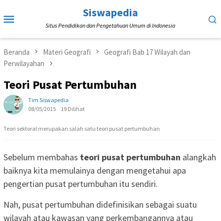
Loncat
Siswapedia
Menu
ke
Situs Pendidikan dan Pengetahuan Umum di Indonesia
Mobile
konten
Beranda
Materi Geografi
Geografi Bab 17 Wilayah dan
Perwilayahan
Teori Pusat Pertumbuhan
Tim Siswapedia
08/05/2015
19 Dilihat
Teori sektoral merupakan salah satu teori pusat pertumbuhan
Sebelum membahas
teori pusat pertumbuhan
alangkah
baiknya kita memulainya dengan mengetahui apa
pengertian pusat pertumbuhan itu sendiri.
Nah, pusat pertumbuhan didefinisikan sebagai suatu
wilayah atau kawasan yang perkembangannya atau