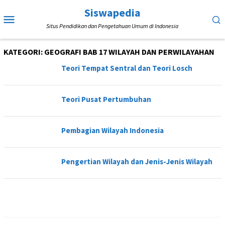
Loncat
Siswapedia
Menu
ke
Situs Pendidikan dan Pengetahuan Umum di Indonesia
Mobile
konten
KATEGORI:
GEOGRAFI BAB 17 WILAYAH DAN PERWILAYAHAN
Teori Tempat Sentral dan Teori Losch
Teori Pusat Pertumbuhan
Pembagian Wilayah Indonesia
Pengertian Wilayah dan Jenis-Jenis Wilayah