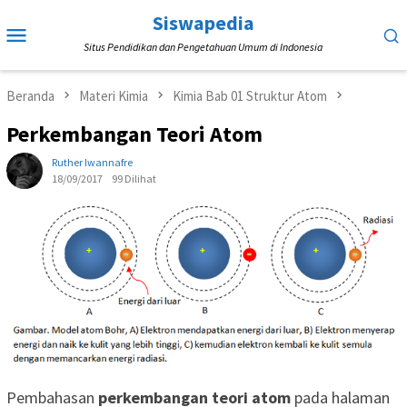
Loncat
Siswapedia
Menu
ke
Situs Pendidikan dan Pengetahuan Umum di Indonesia
Mobile
konten
Beranda
Materi Kimia
Kimia Bab 01 Struktur Atom
Perkembangan Teori Atom
Ruther Iwannafre
18/09/2017
99 Dilihat
Pembahasan
perkembangan teori atom
pada halaman