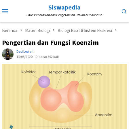
Loncat
Siswapedia
Menu
ke
Situs Pendidikan dan Pengetahuan Umum di Indonesia
Mobile
konten
Beranda
Materi Biologi
Biologi Bab 18 Sistem Ekskresi
Pengertian dan Fungsi Koenzim
Desi Lestari
13/05/2020
Dibaca: 692 kali