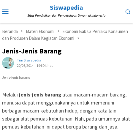
Loncat
Siswapedia
Menu
ke
Situs Pendidikan dan Pengetahuan Umum di Indonesia
Mobile
konten
Beranda
Materi Ekonomi
Ekonomi Bab 03 Perilaku Konsumen
dan Produsen Dalam Kegiatan Ekonomi
Jenis-Jenis Barang
Tim Siswapedia
20/06/2014
194 Dilihat
Jenis-jenis barang
Melalui
jenis-jenis barang
atau macam-macam barang,
manusia dapat menggunakannya untuk memenuhi
berbagai macam kebutuhan hidup, dengan kata lain
sebagai alat pemuas kebutuhan. Nah, pada umumnya alat
pemuas kebutuhan ini dapat berupa barang dan jasa.