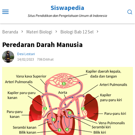
Loncat
Siswapedia
Menu
ke
Situs Pendidikan dan Pengetahuan Umum di Indonesia
Mobile
konten
Beranda
Materi Biologi
Biologi Bab 12 Sel
Peredaran Darah Manusia
Desi Lestari
14/02/2023
706 Dilihat