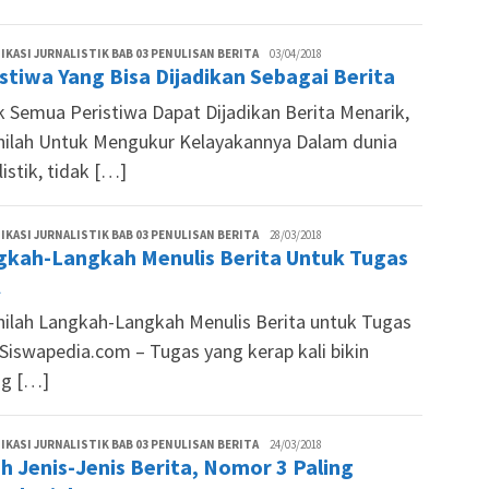
Lutfi
KASI JURNALISTIK BAB 03 PENULISAN BERITA
03/04/2018
stiwa Yang Bisa Dijadikan Sebagai Berita
Aminuddin
k Semua Peristiwa Dapat Dijadikan Berita Menarik,
nilah Untuk Mengukur Kelayakannya Dalam dunia
listik, tidak […]
Lutfi
KASI JURNALISTIK BAB 03 PENULISAN BERITA
28/03/2018
gkah-Langkah Menulis Berita Untuk Tugas
Aminuddin
nilah Langkah-Langkah Menulis Berita untuk Tugas
Siswapedia.com – Tugas yang kerap kali bikin
ng […]
Lutfi
KASI JURNALISTIK BAB 03 PENULISAN BERITA
24/03/2018
ah Jenis-Jenis Berita, Nomor 3 Paling
Aminuddin