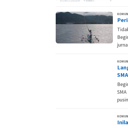
KOMUNI
Peri
Tida
Begi
jurna
KOMUNI
Lan
SMA
Begi
SMA 
pusi
KOMUNI
Inil