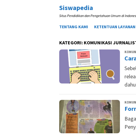
Loncat
Siswapedia
ke
Situs Pendidikan dan Pengetahuan Umum di Indones
konten
TENTANG KAMI
KETENTUAN LAYANAN
KATEGORI:
KOMUNIKASI JURNALIST
KOMUNI
Car
Sebe
rele
dahu
KOMUNI
For
Baga
Penya