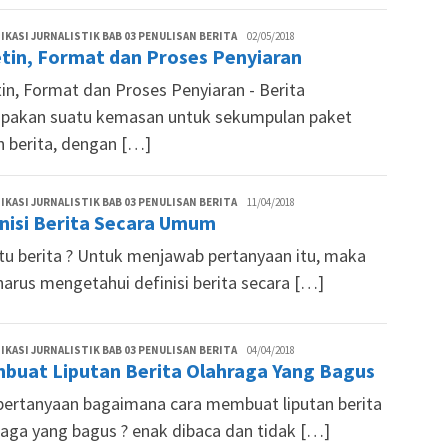
Lutfi
KASI JURNALISTIK BAB 03 PENULISAN BERITA
02/05/2018
tin, Format dan Proses Penyiaran
Aminuddin
tin, Format dan Proses Penyiaran - Berita
pakan suatu kemasan untuk sekumpulan paket
n berita, dengan […]
Lutfi
KASI JURNALISTIK BAB 03 PENULISAN BERITA
11/04/2018
nisi Berita Secara Umum
Aminuddin
itu berita ? Untuk menjawab pertanyaan itu, maka
harus mengetahui definisi berita secara […]
Lutfi
KASI JURNALISTIK BAB 03 PENULISAN BERITA
04/04/2018
buat Liputan Berita Olahraga Yang Bagus
Aminuddin
pertanyaan bagaimana cara membuat liputan berita
raga yang bagus ? enak dibaca dan tidak […]