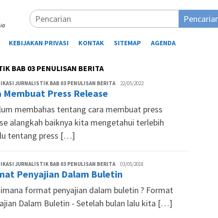
Pencaria
ia
KEBIJAKAN PRIVASI
KONTAK
SITEMAP
AGENDA
IK BAB 03 PENULISAN BERITA
Tim
KASI JURNALISTIK BAB 03 PENULISAN BERITA
22/05/2022
a Membuat Press Release
Siswapedia
lum membahas tentang cara membuat press
ase alangkah baiknya kita mengetahui terlebih
lu tentang press […]
Lutfi
KASI JURNALISTIK BAB 03 PENULISAN BERITA
03/05/2018
mat Penyajian Dalam Buletin
Aminuddin
imana format penyajian dalam buletin ? Format
jian Dalam Buletin - Setelah bulan lalu kita […]