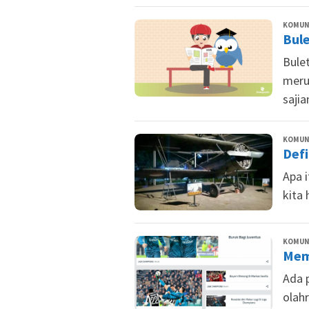
KOMUNI
Bule
Bule
meru
sajia
KOMUNI
Defi
Apa 
kita 
KOMUNI
Mem
Ada 
olah