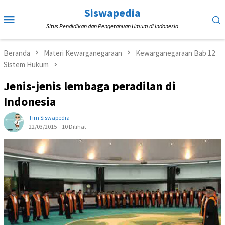
Loncat
Siswapedia
Menu
ke
Situs Pendidikan dan Pengetahuan Umum di Indonesia
Mobile
konten
Beranda
Materi Kewarganegaraan
Kewarganegaraan Bab 12
Sistem Hukum
Jenis-jenis lembaga peradilan di
Indonesia
Tim Siswapedia
22/03/2015
10 Dilihat