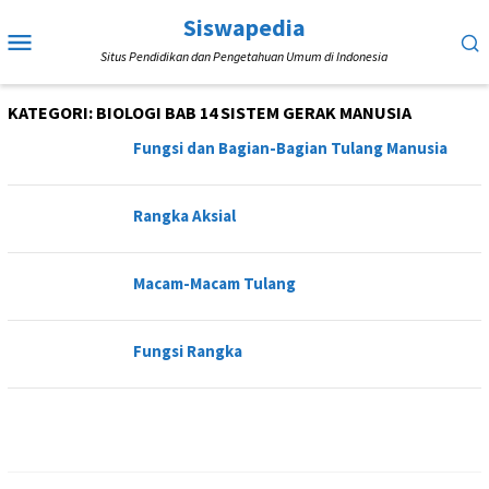
Loncat
Siswapedia
Menu
ke
Situs Pendidikan dan Pengetahuan Umum di Indonesia
Mobile
konten
KATEGORI:
BIOLOGI BAB 14 SISTEM GERAK MANUSIA
Fungsi dan Bagian-Bagian Tulang Manusia
Rangka Aksial
Macam-Macam Tulang
Fungsi Rangka