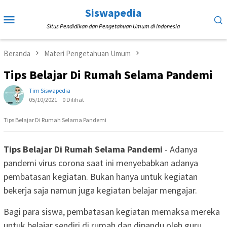
Loncat
Siswapedia
Menu
ke
Situs Pendidikan dan Pengetahuan Umum di Indonesia
Mobile
konten
Beranda
Materi Pengetahuan Umum
Tips Belajar Di Rumah Selama Pandemi
Tim Siswapedia
05/10/2021
0 Dilihat
Tips Belajar Di Rumah Selama Pandemi
Tips Belajar Di Rumah Selama Pandemi
- Adanya
pandemi virus corona saat ini menyebabkan adanya
pembatasan kegiatan. Bukan hanya untuk kegiatan
bekerja saja namun juga kegiatan belajar mengajar.
Bagi para siswa, pembatasan kegiatan memaksa mereka
untuk belajar sendiri di rumah dan dipandu oleh guru