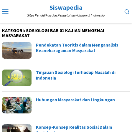
Loncat
Siswapedia
Menu
ke
Situs Pendidikan dan Pengetahuan Umum di Indonesia
Mobile
konten
KATEGORI:
SOSIOLOGI BAB 01 KAJIAN MENGENAI
MASYARAKAT
Pendekatan Teoritis dalam Menganalisis
Keanekaragaman Masyarakat
Tinjauan Sosiologi terhadap Masalah di
Indonesia
Hubungan Masyarakat dan Lingkungan
Konsep-Konsep Realitas Sosial Dalam