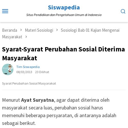
Loncat
Siswapedia
Menu
ke
Situs Pendidikan dan Pengetahuan Umum di Indonesia
Mobile
konten
Beranda
Materi Sosiologi
Sosiologi Bab 01 Kajian Mengenai
Masyarakat
Syarat-Syarat Perubahan Sosial Diterima
Masyarakat
Tim Siswapedia
08/03/2013
23 Dilihat
Syarat Perubahan Sosial Masyarakat
Menurut
Ayat Suryatna
, agar dapat diterima oleh
masyarakat secara luas, perubahan sosial harus
memenuhi beberapa persyaratan, di antaranya adalah
sebagai berikut.