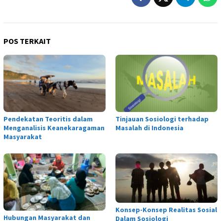
POS TERKAIT
Pendekatan Teoritis dalam
Tinjauan Sosiologi terhadap
Menganalisis Keanekaragaman
Masalah di Indonesia
Masyarakat
Konsep-Konsep Realitas Sosial
Hubungan Masyarakat dan
Dalam Sosiologi