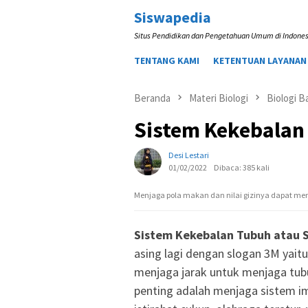
Loncat
Siswapedia
ke
Situs Pendidikan dan Pengetahuan Umum di Indones
konten
TENTANG KAMI
KETENTUAN LAYANAN
Beranda
Materi Biologi
Biologi B
Sistem Kekebalan
Desi Lestari
01/02/2022
Dibaca: 385 kali
Menjaga pola makan dan nilai gizinya dapat m
Sistem Kekebalan Tubuh atau 
asing lagi dengan slogan 3M yai
menjaga jarak untuk menjaga tubu
penting adalah menjaga sistem im