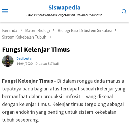
Loncat
Siswapedia
Menu
ke
Situs Pendidikan dan Pengetahuan Umum di Indonesia
Mobile
konten
Beranda
Materi Biologi
Biologi Bab 15 Sistem Sirkulasi
Sistem Kekebalan Tubuh
Fungsi Kelenjar Timus
Desi Lestari
14/04/2020
Dibaca: 617 kali
Fungsi Kelenjar Timus
- Di dalam rongga dada manusia
tepatnya pada bagian atas terdapat sebuah kelenjar yang
bermanfaat dalam produksi limfosit T yang dikenal
dengan kelenjar timus. Kelenjar timus tergolong sebagai
organ endokrin yang penting untuk sistem kekebalan
tubuh seseorang.