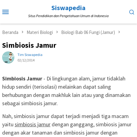
Loncat
Siswapedia
Menu
ke
Situs Pendidikan dan Pengetahuan Umum di Indonesia
Mobile
konten
Beranda
Materi Biologi
Biologi Bab 06 Fungi (Jamur)
Simbiosis Jamur
Tim Siswapedia
02/12/2014
Simbiosis Jamur
- Di lingkungan alam, jamur tidaklah
hidup sendiri (terisolasi) melainkan dapat saling
berhubungan dengan makhluk lain atau yang dinamakan
sebagai simbiosis jamur.
Nah, simbiosis jamur dapat terjadi menjadi tiga macam
yaitu
simbiosis jamur
dengan ganggang, simbiosis jamur
dengan akar tanaman dan simbiosis jamur dengan