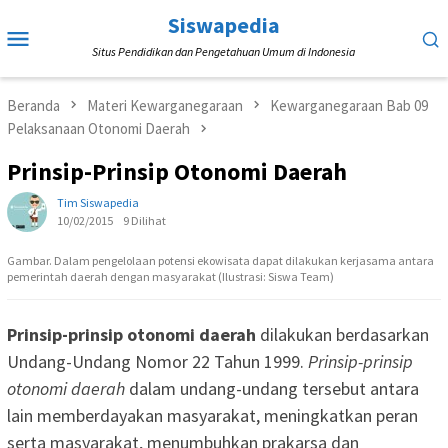
Loncat
Siswapedia
Menu
ke
Situs Pendidikan dan Pengetahuan Umum di Indonesia
Mobile
konten
Beranda
Materi Kewarganegaraan
Kewarganegaraan Bab 09
Pelaksanaan Otonomi Daerah
Prinsip-Prinsip Otonomi Daerah
Tim Siswapedia
10/02/2015
9 Dilihat
Gambar. Dalam pengelolaan potensi ekowisata dapat dilakukan kerjasama antara
pemerintah daerah dengan masyarakat (Ilustrasi: Siswa Team)
Prinsip-prinsip otonomi daerah
dilakukan berdasarkan
Undang-Undang Nomor 22 Tahun 1999.
Prinsip-prinsip
otonomi daerah
dalam undang-undang tersebut antara
lain memberdayakan masyarakat, meningkatkan peran
serta masyarakat, menumbuhkan prakarsa dan