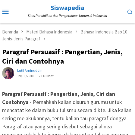
Loncat
Siswapedia
Menu
ke
Situs Pendidikan dan Pengetahuan Umum di Indonesia
Mobile
konten
Beranda
Materi Bahasa Indonesia
Bahasa Indonesia Bab 10
Jenis-Jenis Paragraf
Paragraf Persuasif : Pengertian, Jenis,
Ciri dan Contohnya
Lutfi Aminuddin
19/11/2018
171 Dilihat
Paragraf Persuasif : Pengertian, Jenis, Ciri dan
Contohnya
- Pernahkah kalian disuruh gurumu untuk
mencatat ke dalam buku tulismu secara dikte. Jika kalian
sering melakukannya, tentu kalian tau paragraf dongya.
Paragraf atau yang sering disebut sebagai alinea
memang selalu kita jumpai dalam setiap tulisan apa pun.