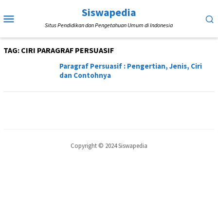
Loncat
Siswapedia
Menu
ke
Situs Pendidikan dan Pengetahuan Umum di Indonesia
Mobile
konten
TAG:
CIRI PARAGRAF PERSUASIF
Paragraf Persuasif : Pengertian, Jenis, Ciri
dan Contohnya
Copyright © 2024 Siswapedia