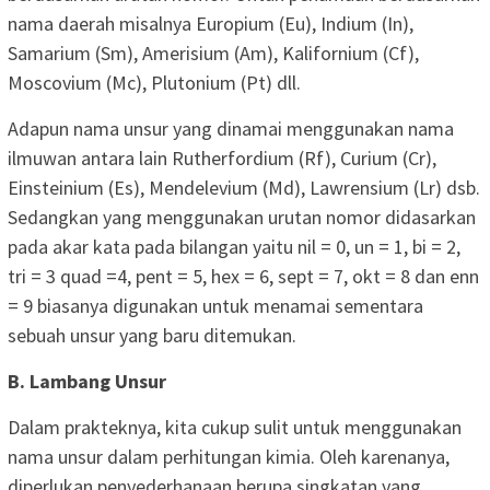
nama daerah misalnya Europium (Eu), Indium (In),
Samarium (Sm), Amerisium (Am), Kalifornium (Cf),
Moscovium (Mc), Plutonium (Pt) dll.
Adapun nama unsur yang dinamai menggunakan nama
ilmuwan antara lain Rutherfordium (Rf), Curium (Cr),
Einsteinium (Es), Mendelevium (Md), Lawrensium (Lr) dsb.
Sedangkan yang menggunakan urutan nomor didasarkan
pada akar kata pada bilangan yaitu nil = 0, un = 1, bi = 2,
tri = 3 quad =4, pent = 5, hex = 6, sept = 7, okt = 8 dan enn
= 9 biasanya digunakan untuk menamai sementara
sebuah unsur yang baru ditemukan.
B. Lambang Unsur
Dalam prakteknya, kita cukup sulit untuk menggunakan
nama unsur dalam perhitungan kimia. Oleh karenanya,
diperlukan penyederhanaan berupa singkatan yang