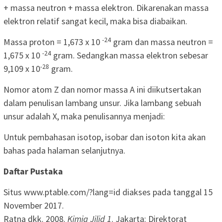
+ massa neutron + massa elektron. Dikarenakan massa
elektron relatif sangat kecil, maka bisa diabaikan.
-24
Massa proton = 1,673 x 10
gram dan massa neutron =
-24
1,675 x 10
gram. Sedangkan massa elektron sebesar
-28
9,109 x 10
gram.
Nomor atom Z dan nomor massa A ini diikutsertakan
dalam penulisan lambang unsur. Jika lambang sebuah
unsur adalah X, maka penulisannya menjadi:
Untuk pembahasan isotop, isobar dan isoton kita akan
bahas pada halaman selanjutnya.
Daftar Pustaka
Situs www.ptable.com/?lang=id diakses pada tanggal 15
November 2017.
Ratna dkk. 2008.
Kimia Jilid 1
. Jakarta: Direktorat