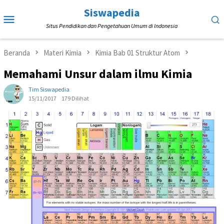
Loncat
Siswapedia
Menu
ke
Situs Pendidikan dan Pengetahuan Umum di Indonesia
Mobile
konten
Beranda
Materi Kimia
Kimia Bab 01 Struktur Atom
Memahami Unsur dalam ilmu Kimia
Tim Siswapedia
15/11/2017
179 Dilihat