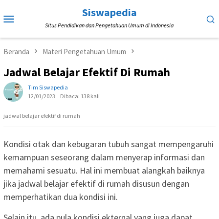
Loncat
Siswapedia
Menu
ke
Situs Pendidikan dan Pengetahuan Umum di Indonesia
Mobile
konten
Beranda
Materi Pengetahuan Umum
Jadwal Belajar Efektif Di Rumah
Tim Siswapedia
12/01/2023
Dibaca: 138 kali
jadwal belajar efektif di rumah
Kondisi otak dan kebugaran tubuh sangat mempengaruhi
kemampuan seseorang dalam menyerap informasi dan
memahami sesuatu. Hal ini membuat alangkah baiknya
jika jadwal belajar efektif di rumah disusun dengan
memperhatikan dua kondisi ini.
Selain itu, ada pula kondisi ekternal yang juga dapat