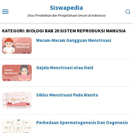
Loncat
Siswapedia
Menu
ke
Situs Pendidikan dan Pengetahuan Umum di Indonesia
Mobile
konten
KATEGORI:
BIOLOGI BAB 20 SISTEM REPRODUKSI MANUSIA
Macam-Macam Gangguan Menstruasi
Gejala Menstruasi atau Haid
Siklus Menstruasi Pada Wanita
Perbedaan Spermatogenesis Dan Oogenesis