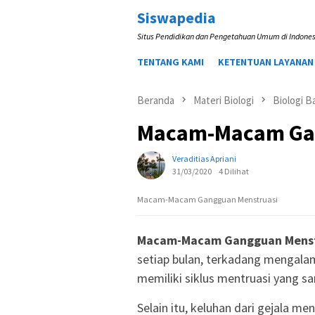
Loncat
Siswapedia
ke
Situs Pendidikan dan Pengetahuan Umum di Indones
konten
TENTANG KAMI
KETENTUAN LAYANAN
Beranda
Materi Biologi
Biologi B
Macam-Macam Gan
Veraditias Apriani
31/03/2020
4 Dilihat
Macam-Macam Gangguan Menstruasi
Macam-Macam Gangguan Menst
setiap bulan, terkadang mengala
memiliki siklus mentruasi yang s
Selain itu, keluhan dari gejala m