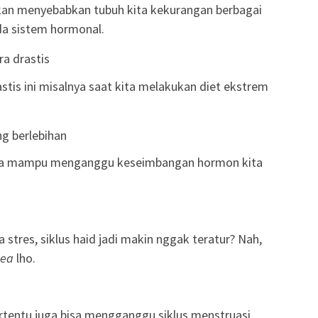
kan menyebabkan tubuh kita kekurangan berbagai
da sistem hormonal.
a drastis
stis ini misalnya saat kita melakukan diet ekstrem
ng berlebihan
 juga mampu menganggu keseimbangan hormon kita
 stres, siklus haid jadi makin nggak teratur? Nah,
hea
lho.
rtentu juga bisa mengganggu siklus menstruasi.