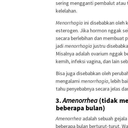
sering mengganti pembalut atau t
kelelahan.
Menorrhagia
ini disebabkan oleh
esterogen. Jika hormon nggak 
secara berlebihan dan membuat pe
jadi
menorrhagia
justru disebabka
Misalnya adalah ovarium nggak b
kemih, infeksi vagina, dan lain se
Bisa juga disebabkan oleh perubaha
mengalami
menorrhagia
, lebih b
tahu penyebabnya secara jelas d
3.
Amenorrhea
(tidak me
beberapa bulan)
Amenorrhea
adalah sebuah gejala
beberapa bulan berturut-turut. W