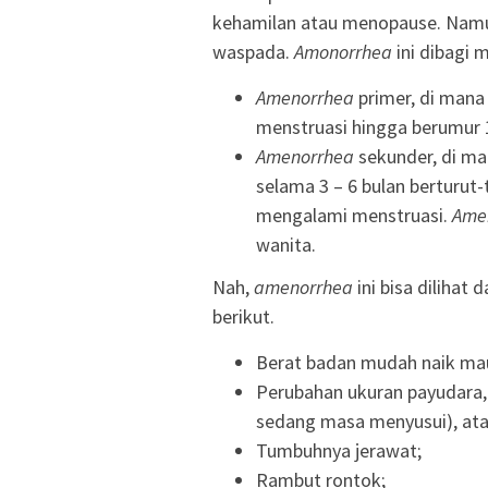
kehamilan atau menopause. Namun 
waspada.
Amonorrhea
ini dibagi m
Amenorrhea
primer, di man
menstruasi hingga berumur 1
Amenorrhea
sekunder, di m
selama 3 – 6 bulan berturut-
mengalami menstruasi.
Ame
wanita.
Nah,
amenorrhea
ini bisa dilihat 
berikut.
Berat badan mudah naik ma
Perubahan ukuran payudara, 
sedang masa menyusui), atau
Tumbuhnya jerawat;
Rambut rontok;