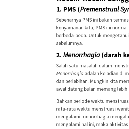
1.
PMS (
Premenstrual
Sy
Sebenarnya PMS ini bukan terma
kenyamanan kita, PMS ini normal.
berbeda-beda. Untuk mengetahui l
sebelumnya.
2.
Menorrhagia
(darah ke
Salah satu masalah dalam menstru
Menorrhagia
adalah kejadian di m
dan berlebihan. Mungkin kita mera
awal datang bulan memang lebih 
Bahkan periode waktu menstruasi d
rata-rata waktu menstruasi wanita
mengalami menorrhagia mengalami
mengalami hal ini, maka aktivitas 