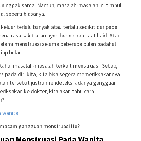
pun nggak sama. Namun, masalah-masalah ini timbul
al seperti biasanya.
eluar terlalu banyak atau terlalu sedikit daripada
rena rasa sakit atau nyeri berlebihan saat haid. Atau
galami menstruasi selama beberapa bulan padahal
iap bulan.
tahui masalah-masalah terkait menstruasi. Sebab,
es pada diri kita, kita bisa segera memeriksakannya
alah tersebut justru mendeteksi adanya gangguan
iksakan ke dokter, kita akan tahu cara
n?
a wanita
m-macam gangguan menstruasi itu?
an Menstruasi Pada Wanita