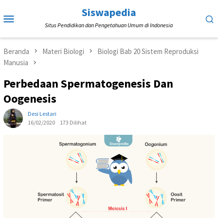
Loncat
Siswapedia
Menu
ke
Situs Pendidikan dan Pengetahuan Umum di Indonesia
Mobile
konten
Beranda
Materi Biologi
Biologi Bab 20 Sistem Reproduksi
Manusia
Perbedaan Spermatogenesis Dan
Oogenesis
Desi Lestari
16/02/2020
173 Dilihat