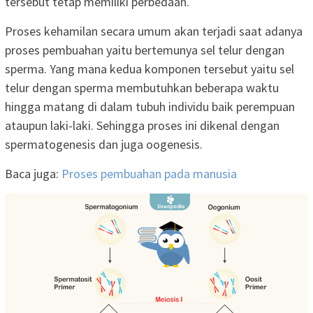
tersebut tetap memiliki perbedaan.
Proses kehamilan secara umum akan terjadi saat adanya
proses pembuahan yaitu bertemunya sel telur dengan
sperma. Yang mana kedua komponen tersebut yaitu sel
telur dengan sperma membutuhkan beberapa waktu
hingga matang di dalam tubuh individu baik perempuan
ataupun laki-laki. Sehingga proses ini dikenal dengan
spermatogenesis dan juga oogenesis.
Baca juga:
Proses pembuahan pada manusia