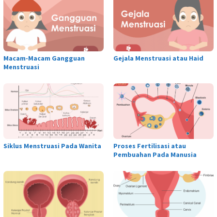
Macam-Macam Gangguan
Gejala Menstruasi atau Haid
Menstruasi
Siklus Menstruasi Pada Wanita
Proses Fertilisasi atau
Pembuahan Pada Manusia