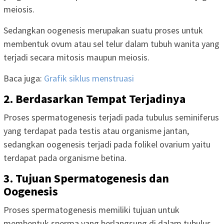
meiosis.
Sedangkan oogenesis merupakan suatu proses untuk
membentuk ovum atau sel telur dalam tubuh wanita yang
terjadi secara mitosis maupun meiosis.
Baca juga:
Grafik siklus menstruasi
2. Berdasarkan Tempat Terjadinya
Proses spermatogenesis terjadi pada tubulus seminiferus
yang terdapat pada testis atau organisme jantan,
sedangkan oogenesis terjadi pada folikel ovarium yaitu
terdapat pada organisme betina.
3. Tujuan Spermatogenesis dan
Oogenesis
Proses spermatogenesis memiliki tujuan untuk
membentuk sperma yang berlangsung di dalam tubulus