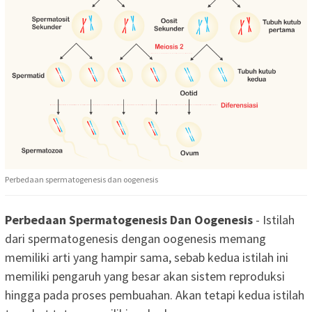
Perbedaan spermatogenesis dan oogenesis
Perbedaan Spermatogenesis Dan Oogenesis
- Istilah
dari spermatogenesis dengan oogenesis memang
memiliki arti yang hampir sama, sebab kedua istilah ini
memiliki pengaruh yang besar akan sistem reproduksi
hingga pada proses pembuahan. Akan tetapi kedua istilah