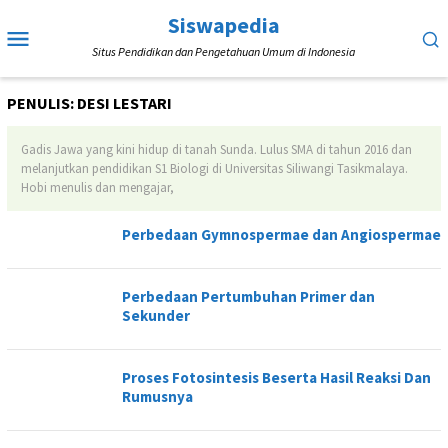
Loncat
Siswapedia
Menu
ke
Situs Pendidikan dan Pengetahuan Umum di Indonesia
Mobile
konten
PENULIS:
DESI LESTARI
Gadis Jawa yang kini hidup di tanah Sunda. Lulus SMA di tahun 2016 dan
melanjutkan pendidikan S1 Biologi di Universitas Siliwangi Tasikmalaya.
Hobi menulis dan mengajar,
Perbedaan Gymnospermae dan Angiospermae
Perbedaan Pertumbuhan Primer dan
Sekunder
Proses Fotosintesis Beserta Hasil Reaksi Dan
Rumusnya