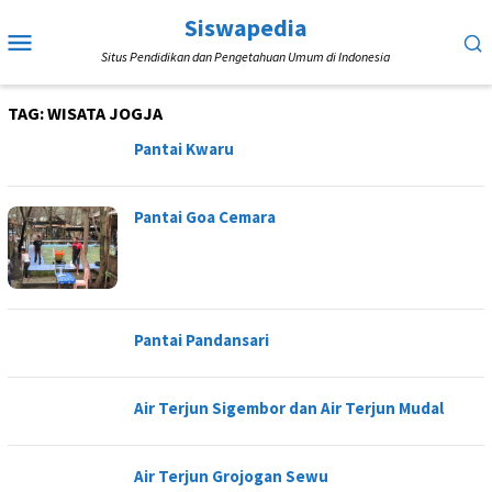
Loncat
Siswapedia
Menu
ke
Situs Pendidikan dan Pengetahuan Umum di Indonesia
Mobile
konten
TAG:
WISATA JOGJA
Pantai Kwaru
Pantai Goa Cemara
Pantai Pandansari
Air Terjun Sigembor dan Air Terjun Mudal
Air Terjun Grojogan Sewu