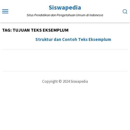
Loncat
Siswapedia
Menu
ke
Situs Pendidikan dan Pengetahuan Umum di Indonesia
Mobile
konten
TAG:
TUJUAN TEKS EKSEMPLUM
Struktur dan Contoh Teks Eksemplum
Copyright © 2024 Siswapedia