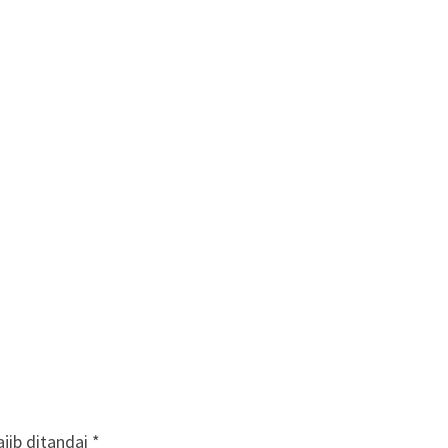
jib ditandai
*