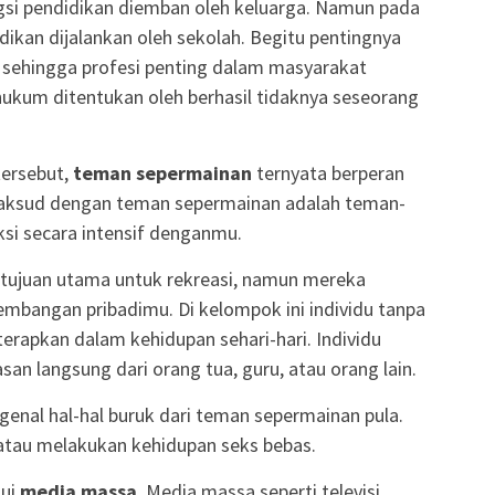
ngsi pendidikan diemban oleh keluarga. Namun pada
ikan dijalankan oleh sekolah. Begitu pentingnya
i sehingga profesi penting dalam masyarakat
i hukum ditentukan oleh berhasil tidaknya seseorang
tersebut,
teman
sepermainan
ternyata berperan
imaksud dengan teman sepermainan adalah teman-
si secara intensif denganmu.
tujuan utama untuk rekreasi, namun mereka
mbangan pribadimu. Di kelompok ini individu tanpa
iterapkan dalam kehidupan sehari-hari. Individu
an langsung dari orang tua, guru, atau orang lain.
enal hal-hal buruk dari teman sepermainan pula.
atau melakukan kehidupan seks bebas.
lui
media massa
. Media massa seperti televisi,