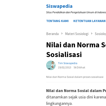
Loncat
Siswapedia
ke
Situs Pendidikan dan Pengetahuan Umum di Indones
konten
TENTANG KAMI
KETENTUAN LAYANAN
Beranda
Materi Sosiologi
Sosiolo
Nilai dan Norma S
Sosialisasi
Tim Siswapedia
19/02/2013
56 Dilihat
Nilai dan Norma Sosial dalam proses sosialisasi
Nilai dan Norma Sosial dalam Pr
ditanamkan sejak usia dini karena
lingkungannya.