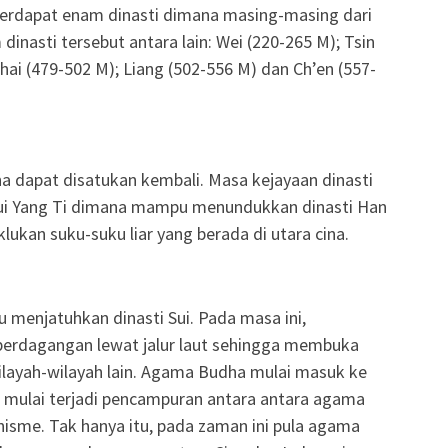
 terdapat enam dinasti dimana masing-masing dari
inasti tersebut antara lain: Wei (220-265 M); Tsin
Chai (479-502 M); Liang (502-556 M) dan Ch’en (557-
na dapat disatukan kembali. Masa kejayaan dinasti
Sui Yang Ti dimana mampu menundukkan dinasti Han
lukan suku-suku liar yang berada di utara cina.
 menjatuhkan dinasti Sui. Pada masa ini,
perdagangan lewat jalur laut sehingga membuka
ilayah-wilayah lain. Agama Budha mulai masuk ke
an mulai terjadi pencampuran antara antara agama
isme. Tak hanya itu, pada zaman ini pula agama