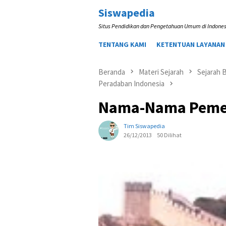
Loncat
Siswapedia
ke
Situs Pendidikan dan Pengetahuan Umum di Indones
konten
TENTANG KAMI
KETENTUAN LAYANAN
Beranda
Materi Sejarah
Sejarah 
Peradaban Indonesia
Nama-Nama Pemeri
Tim Siswapedia
26/12/2013
50 Dilihat