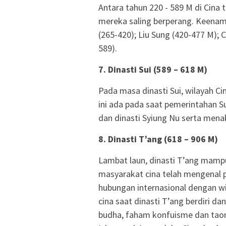
Antara tahun 220 - 589 M di Cina
mereka saling berperang. Keenam d
(265-420); Liu Sung (420-477 M); 
589).
7. Dinasti Sui (589 – 618 M)
Pada masa dinasti Sui, wilayah Ci
ini ada pada saat pemerintahan 
dan dinasti Syiung Nu serta menak
8. Dinasti T’ang (618 – 906 M)
Lambat laun, dinasti T’ang mampu
masyarakat cina telah mengenal 
hubungan internasional dengan w
cina saat dinasti T’ang berdiri d
budha, faham konfuisme dan taon