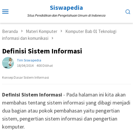
Loncat
Siswapedia
Menu
ke
Situs Pendidikan dan Pengetahuan Umum di Indonesia
Mobile
konten
Beranda
Materi Komputer
Komputer Bab 01 Teknologi
informasi dan komunikasi
Definisi Sistem Informasi
Tim Siswapedia
18/04/2014
400 Dilihat
Konsep Dasar Sistem Informasi
Definisi Sistem Informasi
- Pada halaman ini kita akan
membahas tentang sistem informasi yang dibagi menjadi
dua bagian atau pokok pembahasan yaitu pengertian
sistem, pengertian sistem informasi dan pengertian
komputer.