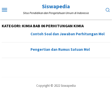
Loncat
Siswapedia
Menu
ke
Situs Pendidikan dan Pengetahuan Umum di Indonesia
Mobile
konten
KATEGORI:
KIMIA BAB 06 PERHITUNGAN KIMIA
Contoh Soal dan Jawaban Perhitungan Mol
Pengertian dan Rumus Satuan Mol
Copyright © 2022 Siswapedia