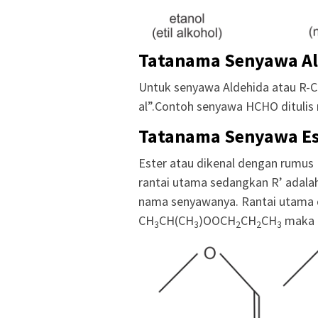
Tatanama Senyawa Al
Untuk senyawa Aldehida atau R-
al”.Contoh senyawa HCHO ditulis
Tatanama Senyawa Es
Ester atau dikenal dengan rumus 
rantai utama sedangkan R’ adalah
nama senyawanya. Rantai utama d
CH
CH(CH
)OOCH
CH
CH
maka d
3
3
2
2
3