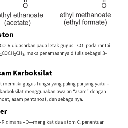
eton
O-R didasarkan pada letak gugus –CO- pada rantai
COCH
CH
, maka penamaannya ditulis sebagai 3-
2
2
3
am Karboksilat
 memiliki gugus fungsi yang paling panjang yaitu –
karboksilat menggunakan awalan “asam” dengan
noat, asam pentanoat, dan sebagainya.
er
O-R dimana –O—mengikat dua atom C. penentuan