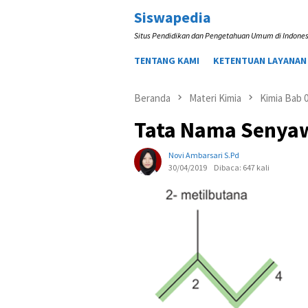
Loncat
Siswapedia
ke
Situs Pendidikan dan Pengetahuan Umum di Indones
konten
TENTANG KAMI
KETENTUAN LAYANAN
Beranda
Materi Kimia
Kimia Bab 
Tata Nama Senya
Novi Ambarsari S.pd
30/04/2019
Dibaca: 647 kali