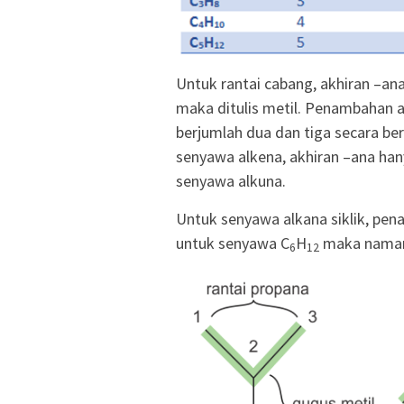
Untuk rantai cabang, akhiran –ana
maka ditulis metil. Penambahan aw
berjumlah dua dan tiga secara b
senyawa alkena, akhiran –ana han
senyawa alkuna.
Untuk senyawa alkana siklik, pe
untuk senyawa C
H
maka namany
6
12