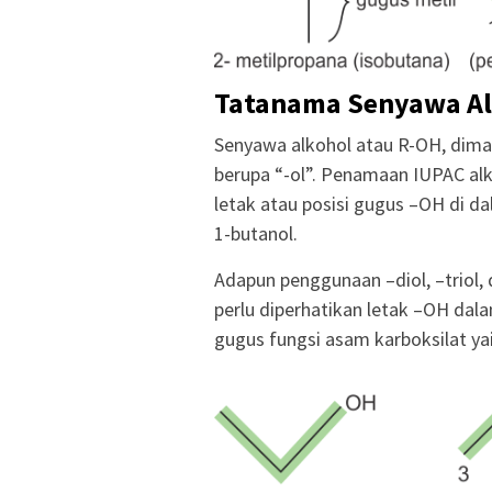
Tatanama Senyawa A
Senyawa alkohol atau R-OH, dima
berupa “-ol”. Penamaan IUPAC a
letak atau posisi gugus –OH di d
1-butanol.
Adapun penggunaan –diol, –triol
perlu diperhatikan letak –OH dal
gugus fungsi asam karboksilat y