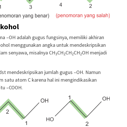
lkohol
na –OH adalah gugus fungsinya, memiliki akhiran
lkohol menggunakan angka untuk mendeskripsikan
alam senyawa, misalnya CH
CH
CH
CH
OH menjadi
3
2
2
2
, dst mendeskripsikan jumlah gugus –OH. Namun
am satu atom C karena hal ini mengindikasikan
aitu –COOH.