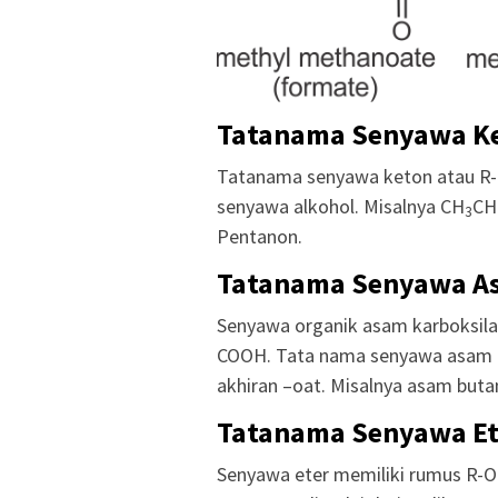
Tatanama Senyawa K
Tatanama senyawa keton atau R-C
senyawa alkohol. Misalnya CH
CH
3
Pentanon.
Tatanama Senyawa As
Senyawa organik asam karboksilat
COOH. Tata nama senyawa asam 
akhiran –oat. Misalnya asam buta
Tatanama Senyawa Et
Senyawa eter memiliki rumus R-