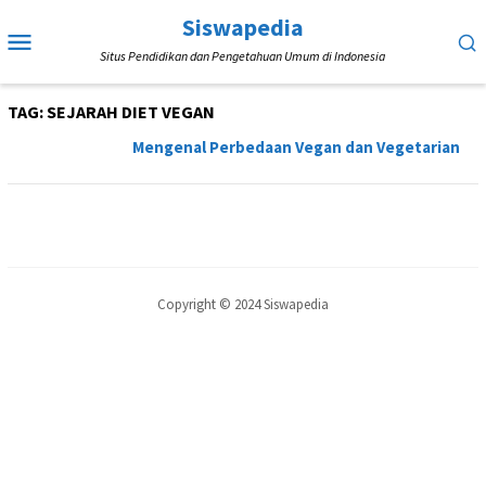
Loncat
Siswapedia
Menu
ke
Situs Pendidikan dan Pengetahuan Umum di Indonesia
Mobile
konten
TAG:
SEJARAH DIET VEGAN
Mengenal Perbedaan Vegan dan Vegetarian
Copyright © 2024 Siswapedia