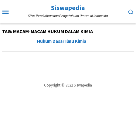
Loncat
Siswapedia
Menu
ke
Situs Pendidikan dan Pengetahuan Umum di Indonesia
Mobile
konten
TAG:
MACAM-MACAM HUKUM DALAM KIMIA
Hukum Dasar Ilmu Kimia
Copyright © 2022 Siswapedia