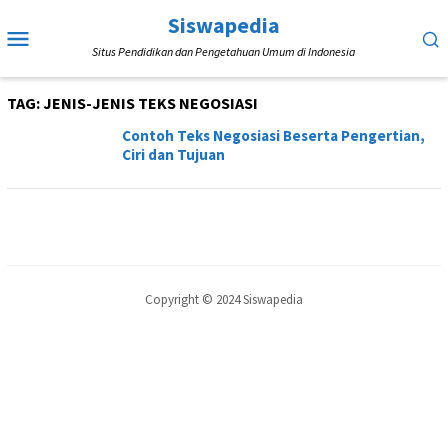
Loncat
Siswapedia
Menu
ke
Situs Pendidikan dan Pengetahuan Umum di Indonesia
Mobile
konten
TAG:
JENIS-JENIS TEKS NEGOSIASI
Contoh Teks Negosiasi Beserta Pengertian,
Ciri dan Tujuan
Copyright © 2024 Siswapedia