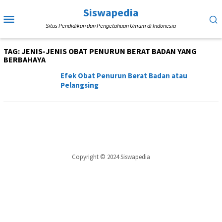
Loncat
Siswapedia
Menu
ke
Situs Pendidikan dan Pengetahuan Umum di Indonesia
Mobile
konten
TAG:
JENIS-JENIS OBAT PENURUN BERAT BADAN YANG
BERBAHAYA
Efek Obat Penurun Berat Badan atau
Pelangsing
Copyright © 2024 Siswapedia