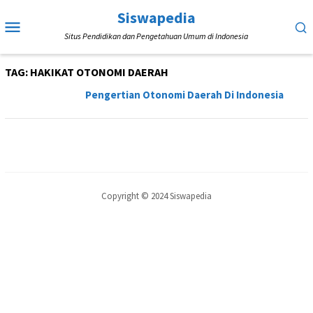
Loncat
Siswapedia
Menu
ke
Situs Pendidikan dan Pengetahuan Umum di Indonesia
Mobile
konten
TAG:
HAKIKAT OTONOMI DAERAH
Pengertian Otonomi Daerah Di Indonesia
Copyright © 2024 Siswapedia