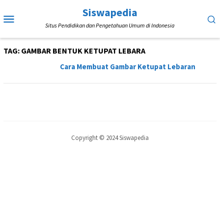
Loncat
Siswapedia
Menu
ke
Situs Pendidikan dan Pengetahuan Umum di Indonesia
Mobile
konten
TAG:
GAMBAR BENTUK KETUPAT LEBARA
Cara Membuat Gambar Ketupat Lebaran
Copyright © 2024 Siswapedia