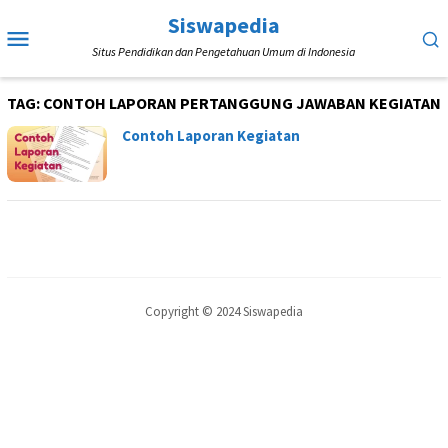
Loncat
Siswapedia
Menu
ke
Situs Pendidikan dan Pengetahuan Umum di Indonesia
Mobile
konten
TAG:
CONTOH LAPORAN PERTANGGUNG JAWABAN KEGIATAN
Contoh Laporan Kegiatan
Copyright © 2024 Siswapedia